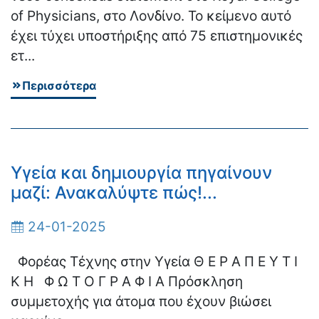
of Physicians, στο Λονδίνο. Το κείμενο αυτό
έχει τύχει υποστήριξης από 75 επιστημονικές
ετ...
Περισσότερα
Υγεία και δημιουργία πηγαίνουν
μαζί: Ανακαλύψτε πώς!...
24-01-2025
Φορέας Τέχνης στην Υγεία Θ Ε Ρ Α Π Ε Υ Τ Ι
Κ Η Φ Ω Τ Ο Γ Ρ Α Φ Ι Α Πρόσκληση
συμμετοχής για άτομα που έχουν βιώσει