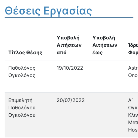
Θέσεις Εργασίας
Υποβολή
Υποβολή
Αιτήσεων
Αιτήσεων
Ίδρ
Τίτλος Θέσης
από
έως
Φορ
Παθολόγος
19/10/2022
Astr
Ογκολόγος
Onc
Επιμελητή
20/07/2022
Α᾽
Παθολόγου
Ογκ
Ογκολόγου
Κλιν
Met
Hosp