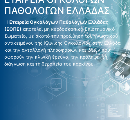
ΠΑΘΟΛΟΓΩΝ ΕΛΛΑΔΑΣ
Η
Εταιρεία Ογκολόγων Παθολόγων Ελλάδας
(ΕΟΠΕ)
αποτελεί μη κερδοσκοπικό Επιστημονικό
Σωματείο, με σκοπό την προώθηση του γνωστικού
αντικειμένου της Κλινικής Ογκολογίας στην Ελλάδα
και την ανταλλαγή πληροφοριών και ιδεών που
αφορούν την κλινική έρευνα, την πρόληψη, τη
διάγνωση και τη θεραπεία του καρκίνου.