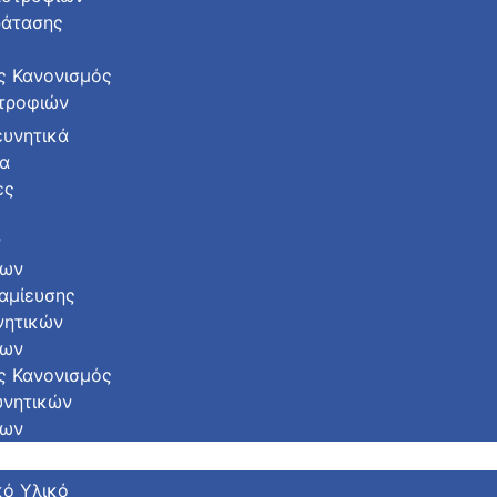
ράτασης
ς Κανονισμός
τροφιών
ευνητικά
α
ες
ς
ν
των
αμίευσης
νητικών
των
ς Κανονισμός
υνητικών
των
κό Υλικό