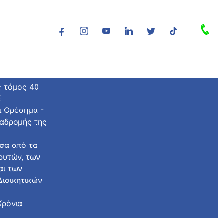
ς τόμος 40
Ε
ι Ορόσημα -
ιαδρομής της
σα από τα
δρυτών, των
αι των
ιοικητικών
Χρόνια