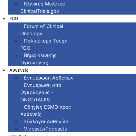
Κλινικές Μελέτες -
ClinicalTrials.gov
FCO
Fοrum of Clinical
Oncology
Παλαιότερα Τεύχη
FCO
Βήμα Κλινικής
Ογκολογίας
Ασθενείς
Ενημέρωση Ασθενών
Ενημέρωση από
Ογκολόγους -
ONCOTALKS
Οδηγίες ESMO προς
Ασθενείς
Σύλλογοι Ασθενών
Vidcasts/Podcasts