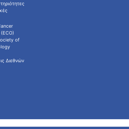
τηριότητες
ικές
Cancer
 (ECO)
ociety of
ology
ις Διεθνών