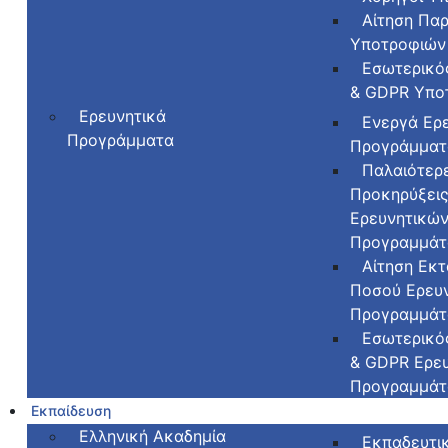
Αίτηση Πα
Υποτροφιών
Εσωτερικό
& GDPR Υπο
Ερευνητικά
Ενεργά Ερ
Προγράμματα
Προγράμματ
Παλαιότερ
Προκηρύξει
Ερευνητικώ
Προγραμμά
Αίτηση Εκτ
Ποσού Ερευ
Προγραμμά
Εσωτερικό
& GDPR Ερε
Προγραμμά
Εκπαίδευση
Ελληνική Ακαδημία
Εκπαδευτι