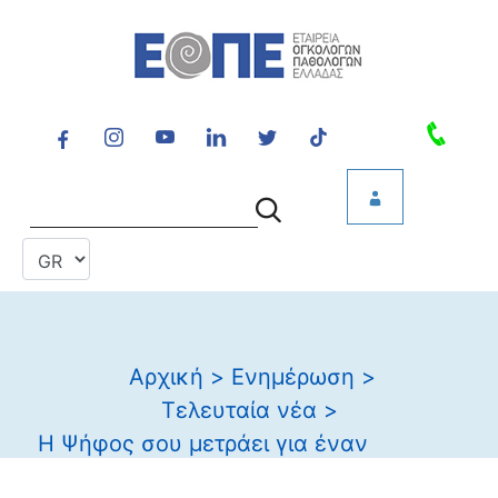
Αρχική
>
Ενημέρωση
>
Τελευταία νέα
>
Η Ψήφος σου μετράει για έναν
καλύτερο κόσμο! Στήριξε την FairLife