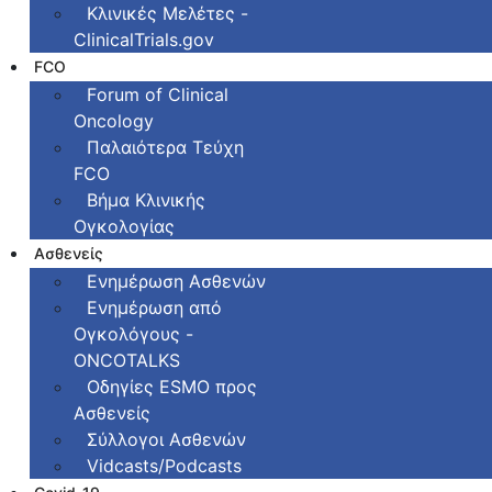
Κλινικές Μελέτες -
ClinicalTrials.gov
FCO
Fοrum of Clinical
Oncology
Παλαιότερα Τεύχη
FCO
Βήμα Κλινικής
Ογκολογίας
Ασθενείς
Ενημέρωση Ασθενών
Ενημέρωση από
Ογκολόγους -
ONCOTALKS
Οδηγίες ESMO προς
Ασθενείς
Σύλλογοι Ασθενών
Vidcasts/Podcasts