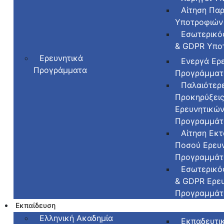
Αίτηση Πα
Υποτροφιών
Εσωτερικό
& GDPR Υπο
Ερευνητικά
Ενεργά Ερ
Προγράμματα
Προγράμματ
Παλαιότερ
Προκηρύξει
Ερευνητικώ
Προγραμμά
Αίτηση Εκτ
Ποσού Ερευ
Προγραμμά
Εσωτερικό
& GDPR Ερε
Προγραμμά
Εκπαίδευση
Ελληνική Ακαδημία
Εκπαδευτι