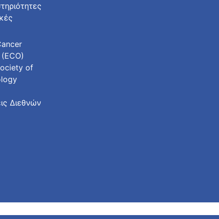
τηριότητες
ικές
Cancer
 (ECO)
ociety of
ology
ις Διεθνών