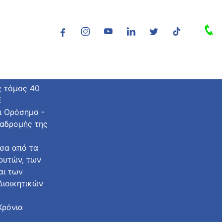
ς τόμος 40
Ε
ι Ορόσημα -
ιαδρομής της
σα από τα
δρυτών, των
αι των
ιοικητικών
Χρόνια