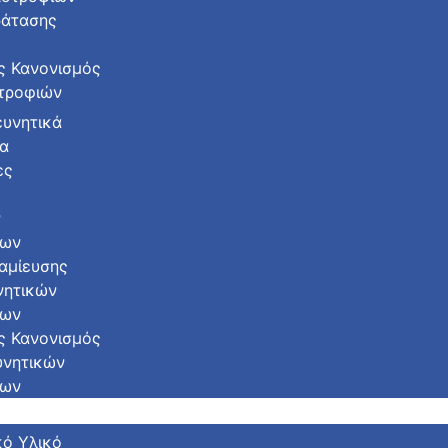
ράτασης
ς Κανονισμός
τροφιών
ευνητικά
α
ες
ς
ν
των
αμίευσης
νητικών
των
ς Κανονισμός
υνητικών
των
κό Υλικό